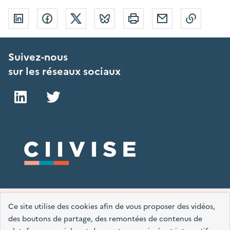
Linkedin
Facebook
Twitter
Bluesky
Imprimer
Courriel
Copier 
Suivez-nous
sur les réseaux sociaux
LinkedIn
Twitter
Plan du site
Mentions légales
Accessibilité : partiellement conforme
Ce site utilise des cookies afin de vous proposer des vidéos,
des boutons de partage, des remontées de contenus de
Données personnelles
Nous contacter
Gestion des cookies