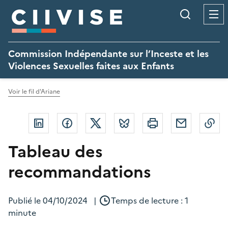
Panneau de gestion des cookies
Recherc
Commission Indépendante sur l’Inceste et les
Violences Sexuelles faites aux Enfants
Voir le fil d'Ariane
Linkedin
Facebook
Twitter
Bluesky
Imprimer
Courriel
Co
Tableau des
recommandations
Publié le
04/10/2024
|
Temps de lecture : 1
minute