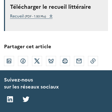
Télécharger le recueil littéraire
Recueil
(PDF - 1.93 Mo)
Partager cet article
Linkedin
Facebook
Twitter
Bluesky
Imprimer
Courriel
Copier 
Suivez-nous
sur les réseaux sociaux
LinkedIn
Twitter