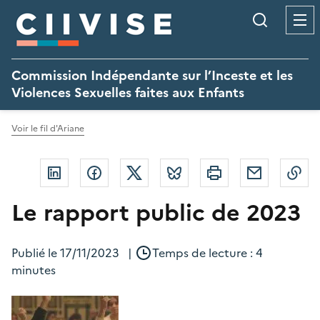
Panneau de gestion des cookies
Recherc
Commission Indépendante sur l’Inceste et les
Violences Sexuelles faites aux Enfants
Voir le fil d'Ariane
Linkedin
Facebook
Twitter
Bluesky
Imprimer
Courriel
Co
Le rapport public de 2023
Publié le
17/11/2023
|
Temps de lecture : 4
minutes