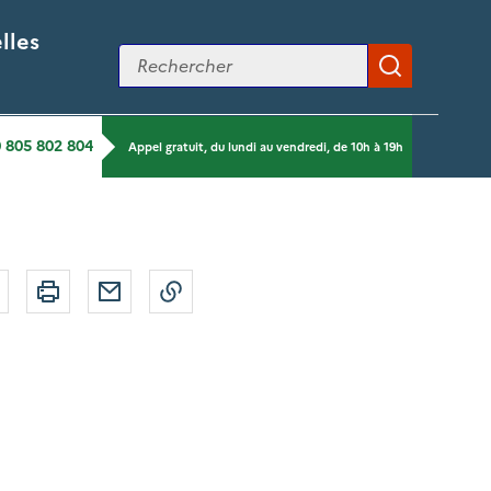
lles
Rechercher
Applique
0 805 802 804
Appel gratuit, du lundi au vendredi, de 10h à 19h
r
Bluesky
Imprimer
Courriel
Copier dans le presse papier