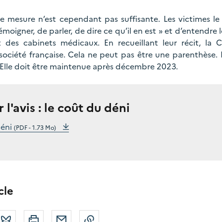
te mesure n’est cependant pas suffisante. Les victimes le d
moigner, de parler, de dire ce qu’il en est » et d’entendre l
 des cabinets médicaux. En recueillant leur récit, la C
société française. Cela ne peut pas être une parenthèse.
. Elle doit être maintenue après décembre 2023.
 l'avis : le coût du déni
déni
(PDF - 1.73 Mo)
cle
tter
Bluesky
Imprimer
Courriel
Copier dans le presse papier