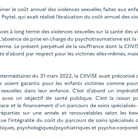
ner le coût annuel des violences sexuelles faites aux enfa
Psytel, qui avait réalisé l’évaluation du coût annuel des vi
es à long terme des violences sexuelles sur la santé des v
L’absence de prise en charge du psychotraumatisme est la 
rme. Le présent perpétuel de la souffrance dont la CIIVI
te d’abord par respect pour les victimes elles-mêmes, mai
termédiaires du 31 mars 2022, la CIIVISE avait préconisé q
 soient garantis pour les enfants victimes comme pour 
sexuelles dans leur enfance. C’est d’abord un impératif 
 aussi un objectif de santé publique. C’est la raison po
lace et le financement d’un parcours de soins spécialisé
parties sur une année et renouvelables selon les beso
e l’intégralité du coût du parcours de soins spécialisés
atiques, psychologiques/psychiatriques et psycho-corporels 