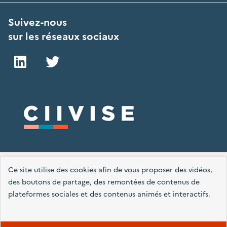
Suivez-nous
sur les réseaux sociaux
LinkedIn
Twitter
Plan du site
Mentions légales
Accessibilité : partiellement conforme
Ce site utilise des cookies afin de vous proposer des vidéos,
des boutons de partage, des remontées de contenus de
Données personnelles
Nous contacter
Gestion des cookies
plateformes sociales et des contenus animés et interactifs.