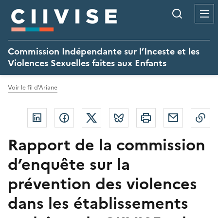
Panneau de gestion des cookies
Recherc
Commission Indépendante sur l’Inceste et les
Violences Sexuelles faites aux Enfants
Voir le fil d'Ariane
Linkedin
Facebook
Twitter
Bluesky
Imprimer
Courriel
Co
Rapport de la commission
d’enquête sur la
prévention des violences
dans les établissements