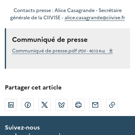
Contacts presse : Alice Casagrande - Secrétaire
générale de la CIIVISE -
alice.casagrande@ciivise.fr
Communiqué de presse
Communiqué de presse.pdf
(PDF - 40.13 Ko)
Partager cet article
Linkedin
Facebook
Twitter
Bluesky
Imprimer
Courriel
Copier 
Suivez-nous