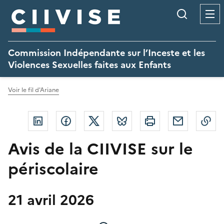
Panneau de gestion des cookies
Recherc
Commission Indépendante sur l’Inceste et les
Violences Sexuelles faites aux Enfants
Voir le fil d'Ariane
Linkedin
Facebook
Twitter
Bluesky
Imprimer
Courriel
Co
Avis de la CIIVISE sur le
périscolaire
21 avril 2026