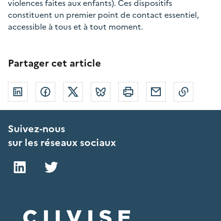
violences faites aux enfants). Ces dispositifs
constituent un premier point de contact essentiel,
accessible à tous et à tout moment.
Partager cet article
Linkedin
Facebook
Twitter
Bluesky
Imprimer
Courriel
Copier 
Suivez-nous
sur les réseaux sociaux
LinkedIn
Twitter